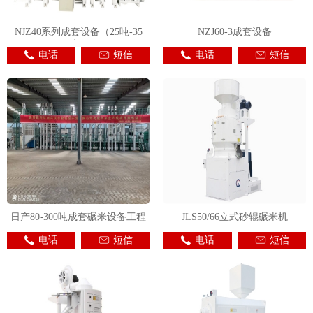
NJZ40系列成套设备（25吨-35
NZJ60-3成套设备
吨）
电话
短信
电话
短信
日产80-300吨成套碾米设备工程
JLS50/66立式砂辊碾米机
电话
短信
电话
短信