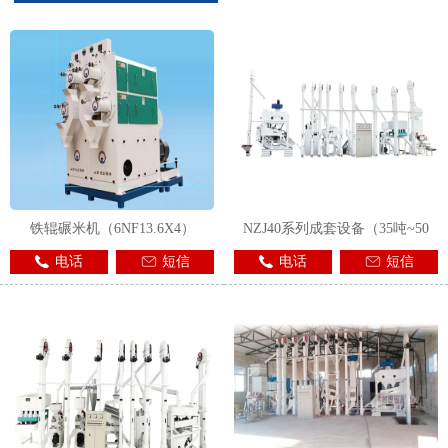
1
2
3
铁辊碾米机（6NF13.6X4）
NZJ40系列成套设备（35吨~50
吨）
电话
短信
电话
短信