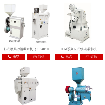
卧式喷风砂辊碾米机（JLS40/60
JLM系列立式铁辊碾米机
和6NS18A）
电话
短信
电话
短信