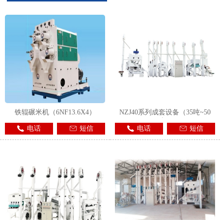
1
2
3
铁辊碾米机（6NF13.6X4）
NZJ40系列成套设备（35吨~50
吨）
电话
短信
电话
短信