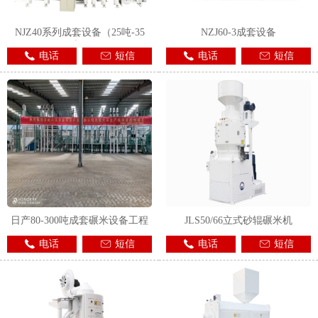
NJZ40系列成套设备（25吨-35
NZJ60-3成套设备
吨）
电话
短信
电话
短信
日产80-300吨成套碾米设备工程
JLS50/66立式砂辊碾米机
电话
短信
电话
短信