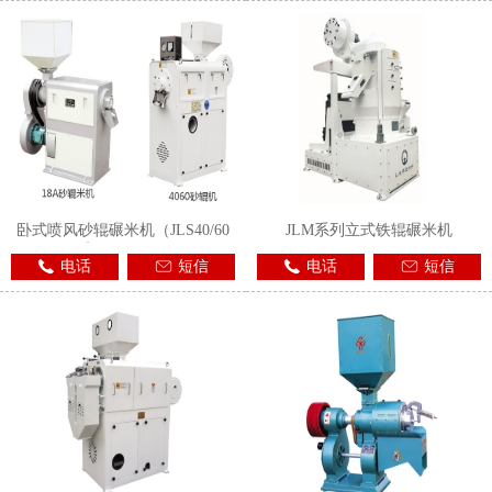
卧式喷风砂辊碾米机（JLS40/60
JLM系列立式铁辊碾米机
和6NS18A）
电话
短信
电话
短信