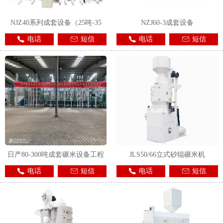
NJZ40系列成套设备（25吨-35
NZJ60-3成套设备
吨）
电话
短信
电话
短信
日产80-300吨成套碾米设备工程
JLS50/66立式砂辊碾米机
电话
短信
电话
短信