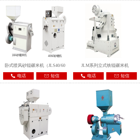
卧式喷风砂辊碾米机（JLS40/60
JLM系列立式铁辊碾米机
和6NS18A）
电话
短信
电话
短信