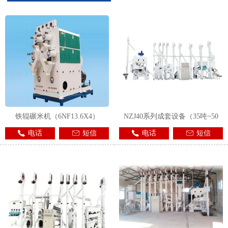
1
2
3
铁辊碾米机（6NF13.6X4）
NZJ40系列成套设备（35吨~50
吨）
电话
短信
电话
短信